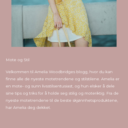
Mote og Stil
Velkommen til Amelia Woodbridges blogg, hvor du kan
finne alle de nyeste motetrendene og stilstilene. Amelia er
en mote- og sunn livsstilsentusiast, og hun elsker å dele
sine tips og triks for å holde seg stilig og moteriktig. Fra de
nyeste motetrendene til de beste skjønnhetsproduktene,
har Amelia deg dekket.