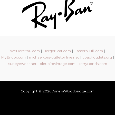
WeHereYou.com
|
BergerStar.com
|
Eastern-Hill.com
|
MyEndor.com
|
michaelkors-outletonline.net
|
coachoutlets.org
|
suneyewear.net
|
bleubirdvintage.com
|
TerryBonds.com
Copyright © 2026 AmeliaWoodbridge.com