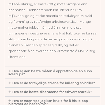
miljøpåvirkning, er bærekraftig mote viktigere enn
noensinne. Denne trenden inkluderer bruk av
miljøvennlige og etiske materialer, reduksjon av avfall
og fremming av rettferdige arbeidspraksiser. Mange
motemerker jobber nå med å innlemme disse
prinsippene i designene sine, slik at forbrukerne kan se
stilig ut samtidig som de har en positiv innvirkning på
planeten. Trenden sprer seg raskt, og det er
spennende å se hvordan den vil fortsette å utvikle seg
i fremtiden.
Hva er den beste måten å opprettholde en sunn
livsstil på?
Hva er de forskjellige stilene for briller og solbriller?
Hva er de beste tilbehørene for ethvert antrekk?
Hva er noen tips jeg kan bruke for å friske opp
hjemmet og hagen min?