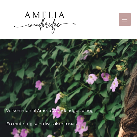
Hopp
Main
rett
Men
til
innholdet
Velkommen til Amelia Woodbridges blogg
En mote- og sunn livsstilsentusiast