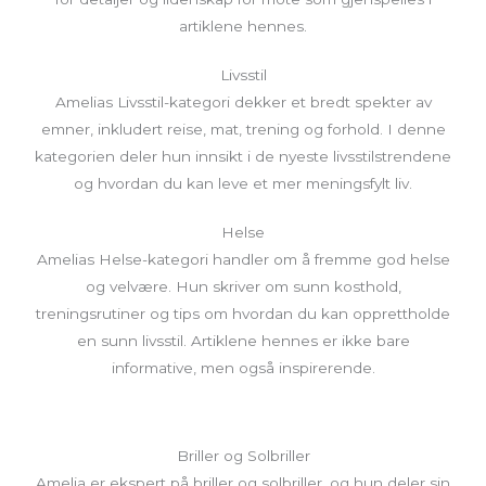
artiklene hennes.
Livsstil
Amelias Livsstil-kategori dekker et bredt spekter av
emner, inkludert reise, mat, trening og forhold. I denne
kategorien deler hun innsikt i de nyeste livsstilstrendene
og hvordan du kan leve et mer meningsfylt liv.
Helse
Amelias Helse-kategori handler om å fremme god helse
og velvære. Hun skriver om sunn kosthold,
treningsrutiner og tips om hvordan du kan opprettholde
en sunn livsstil. Artiklene hennes er ikke bare
informative, men også inspirerende.
Briller og Solbriller
Amelia er ekspert på briller og solbriller, og hun deler sin