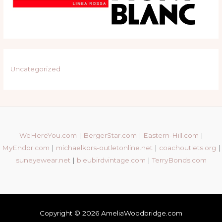
Uncategorized
WeHereYou.com
|
BergerStar.com
|
Eastern-Hill.com
|
MyEndor.com
|
michaelkors-outletonline.net
|
coachoutlets.org
|
suneyewear.net
|
bleubirdvintage.com
|
TerryBonds.com
Copyright © 2026 AmeliaWoodbridge.com