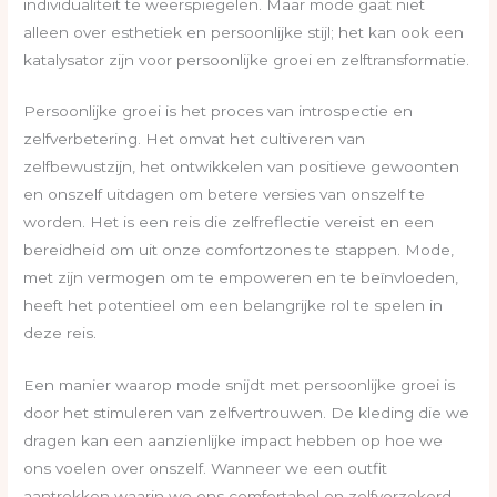
individualiteit te weerspiegelen. Maar mode gaat niet
alleen over esthetiek en persoonlijke stijl; het kan ook een
katalysator zijn voor persoonlijke groei en zelftransformatie.
Persoonlijke groei is het proces van introspectie en
zelfverbetering. Het omvat het cultiveren van
zelfbewustzijn, het ontwikkelen van positieve gewoonten
en onszelf uitdagen om betere versies van onszelf te
worden. Het is een reis die zelfreflectie vereist en een
bereidheid om uit onze comfortzones te stappen. Mode,
met zijn vermogen om te empoweren en te beïnvloeden,
heeft het potentieel om een belangrijke rol te spelen in
deze reis.
Een manier waarop mode snijdt met persoonlijke groei is
door het stimuleren van zelfvertrouwen. De kleding die we
dragen kan een aanzienlijke impact hebben op hoe we
ons voelen over onszelf. Wanneer we een outfit
aantrekken waarin we ons comfortabel en zelfverzekerd